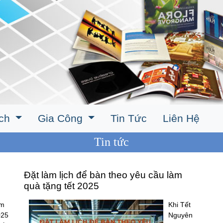
ịch
Gia Công
Tin Tức
Liên Hệ
Tin tức
Đặt làm lịch để bàn theo yêu cầu làm
quà tặng tết 2025
ăm
Khi Tết
025
Nguyên