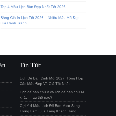
Top 4 Mẫu Lịch Bàn Đẹp Nhất Tết 2026
Bảng Giá In Lịch Tết 2026 – Nhiều Mẫu Mã Đẹp,
Giá Cạnh Tranh
àn
Tin Tức
Lịch Để Bàn Đinh Mùi 2027: Tổng Hợp
Các Mẫu Đẹp Và Giá Tốt Nhất
Lịch để bàn chữ A và lịch để bàn chữ M
khác nhau thế nào?
Gợi Ý 4 Mẫu Lịch Để Bàn Mica Sang
Trọng Làm Quà Tặng Khách Hàng