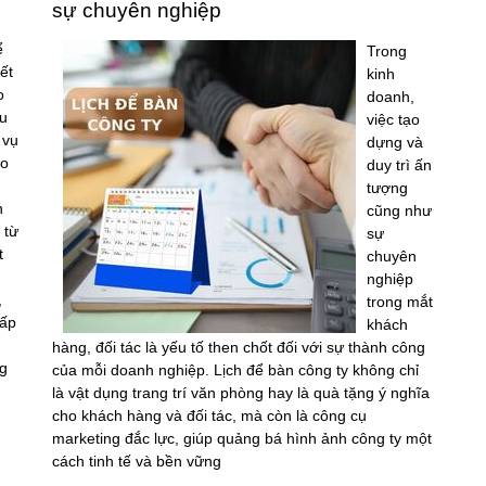
sự chuyên nghiệp
ể
Trong
ết
kinh
o
doanh,
u
việc tạo
 vụ
dựng và
áo
duy trì ấn
tượng
n
cũng như
 từ
sự
t
chuyên
nghiệp
,
trong mắt
ấp
khách
hàng, đối tác là yếu tố then chốt đối với sự thành công
g
của mỗi doanh nghiệp. Lịch để bàn công ty không chỉ
là vật dụng trang trí văn phòng hay là quà tặng ý nghĩa
cho khách hàng và đối tác, mà còn là công cụ
marketing đắc lực, giúp quảng bá hình ảnh công ty một
cách tinh tế và bền vững