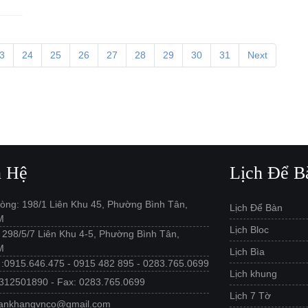
3
24
25
26
27
28
29
30
31
Next
n Hệ
Lịch Để B
òng: 198/1 Liên Khu 45, Phường Bình Tân,
Lịch Để Bàn
M
Lịch Bloc
: 298/5/7 Liên Khu 4-5, Phường Bình Tân,
M
Lịch Bìa
e :0915.646.475 - 0915 482 895 - 0283.765.0699
Lịch khung
312501890 - Fax: 0283.765.0699
Lịch 7 Tờ
 ankhangvnco@gmail.com