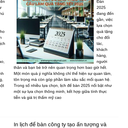
đến
Đán
ự
2025
hú
đang đến
gần, việc
lựa chọn
cho
quà tặng
n
cho đối
ịch
tác,
n
khách
hàng,
ao,
người
thân và bạn bè trở nên quan trọng hơn bao giờ hết.
nh
Một món quà ý nghĩa không chỉ thể hiện sự quan tâm,
g,
tôn trọng mà còn góp phần làm sâu sắc mối quan hệ.
một
Trong số nhiều lựa chọn, lịch để bàn 2025 nổi bật như
một sự lựa chọn thông minh, kết hợp giữa tính thực
tiễn và giá trị thẩm mỹ cao
In lịch để bàn công ty tạo ấn tượng và