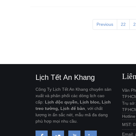
Previous
22
2
Liê
Lịch Tết An Khang
Công Ty Lịch Tết An Khang chuyên sản
Văn Ph
xuất và phân phối các dòng lịch cao
TP.HC
cấp:
Lịch độc quyền, Lịch bloc, Lịch
Trụ sở
treo tường, Lịch để bàn
, với chất
TP.HC
lượng in ấn sắc nét, mẫu mã đa dạng
Hotlin
phù hợp mọi nhu cầu.
MST: 0
Email: