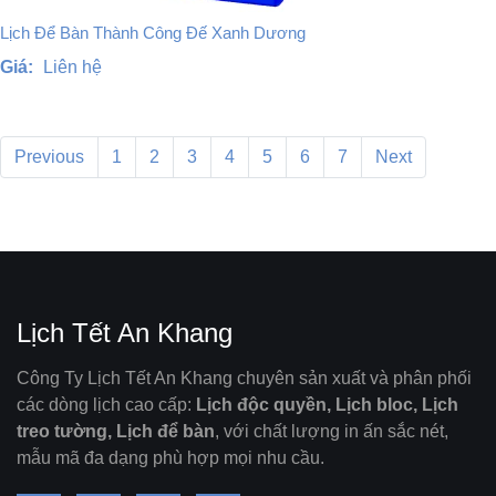
Lịch Để Bàn Thành Công Đế Xanh Dương
Giá:
Liên hệ
Previous
1
2
3
4
5
6
7
Next
Lịch Tết An Khang
Công Ty Lịch Tết An Khang chuyên sản xuất và phân phối
các dòng lịch cao cấp:
Lịch độc quyền, Lịch bloc, Lịch
treo tường, Lịch để bàn
, với chất lượng in ấn sắc nét,
mẫu mã đa dạng phù hợp mọi nhu cầu.