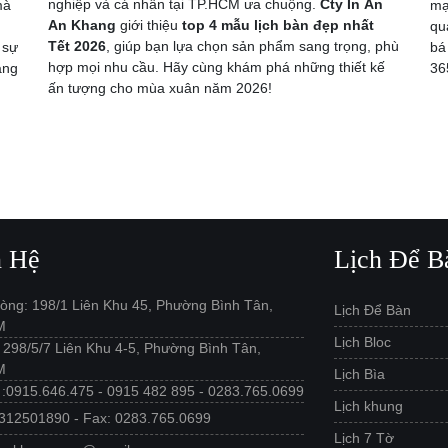
nghiệp và cá nhân tại TP.HCM ưa chuộng.
Cty In Ấn
mà
mạ
An Khang
giới thiệu
top 4 mẫu lịch bàn đẹp nhất
qu
Tết 2026
, giúp bạn lựa chọn sản phẩm sang trọng, phù
 sự
bá
hợp mọi nhu cầu. Hãy cùng khám phá những thiết kế
ang
36
ấn tượng cho mùa xuân năm 2026!
n Hệ
Lịch Để B
òng: 198/1 Liên Khu 45, Phường Bình Tân,
Lịch Để Bàn
M
Lịch Bloc
: 298/5/7 Liên Khu 4-5, Phường Bình Tân,
M
Lịch Bìa
e :0915.646.475 - 0915 482 895 - 0283.765.0699
Lịch khung
312501890 - Fax: 0283.765.0699
Lịch 7 Tờ