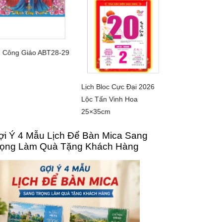
h Công Giáo ABT28-29
CHI TIẾT
Cảnh Đẹp Qu
CHI 
AM01
Lịch Bloc Cực Đại 2026
CHI TIẾT
Lộc Tấn Vinh Hoa
25×35cm
ợi Ý 4 Mẫu Lịch Để Bàn Mica Sang
rọng Làm Quà Tặng Khách Hàng