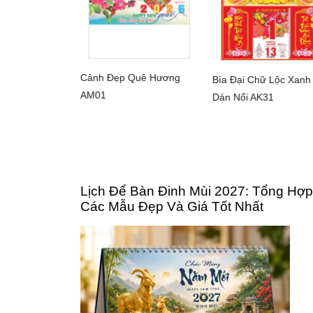
Cảnh Đẹp Quê Hương
Bìa Đại Chữ Lộc Xanh
CHI TIẾT
CHI TIẾT
AM01
Dán Nổi AK31
ực Đại 2026
HI TIẾT
nh Hoa
Lịch Để Bàn Đinh Mùi 2027: Tổng Hợp
Các Mẫu Đẹp Và Giá Tốt Nhất