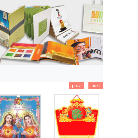
prev
next