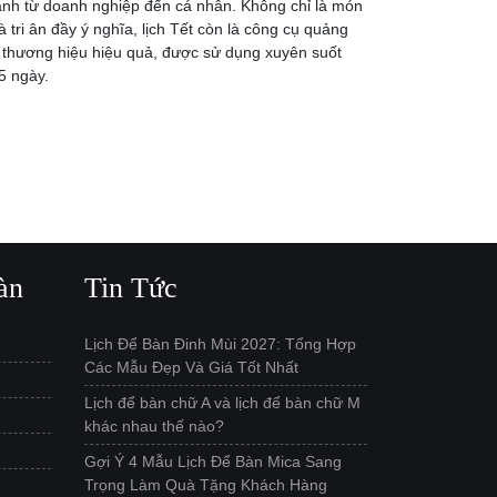
nh từ doanh nghiệp đến cá nhân. Không chỉ là món
à tri ân đầy ý nghĩa, lịch Tết còn là công cụ quảng
 thương hiệu hiệu quả, được sử dụng xuyên suốt
5 ngày.
àn
Tin Tức
Lịch Để Bàn Đinh Mùi 2027: Tổng Hợp
Các Mẫu Đẹp Và Giá Tốt Nhất
Lịch để bàn chữ A và lịch để bàn chữ M
khác nhau thế nào?
Gợi Ý 4 Mẫu Lịch Để Bàn Mica Sang
Trọng Làm Quà Tặng Khách Hàng