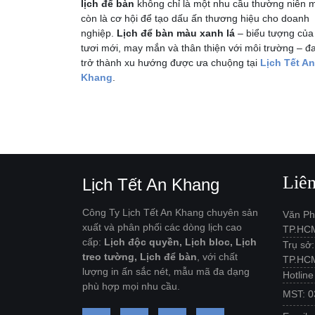
lịch để bàn
không chỉ là một nhu cầu thường niên 
còn là cơ hội để tạo dấu ấn thương hiệu cho doanh
nghiệp.
Lịch để bàn màu xanh lá
– biểu tượng của
tươi mới, may mắn và thân thiện với môi trường – đ
trở thành xu hướng được ưa chuộng tại
Lịch Tết An
Khang
.
Liê
Lịch Tết An Khang
Công Ty Lịch Tết An Khang chuyên sản
Văn Ph
xuất và phân phối các dòng lịch cao
TP.HC
cấp:
Lịch độc quyền, Lịch bloc, Lịch
Trụ sở
treo tường, Lịch để bàn
, với chất
TP.HC
lượng in ấn sắc nét, mẫu mã đa dạng
Hotlin
phù hợp mọi nhu cầu.
MST: 0