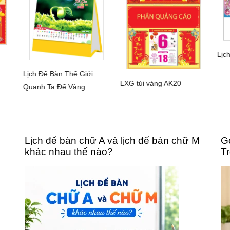
Lịc
Lịch Để Bàn Thế Giới
CHI TIẾT
LXG túi vàng AK20
Quanh Ta Đế Vàng
CHI TIẾT
Lịch để bàn chữ A và lịch để bàn chữ M
G
khác nhau thế nào?
T