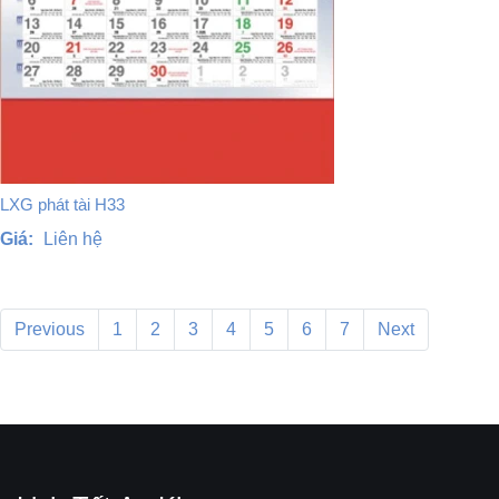
LXG phát tài H33
Giá:
Liên hệ
Previous
1
2
3
4
5
6
7
Next