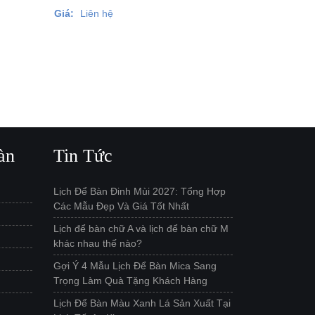
Giá:
Liên hệ
àn
Tin Tức
Lịch Để Bàn Đinh Mùi 2027: Tổng Hợp
Các Mẫu Đẹp Và Giá Tốt Nhất
Lịch để bàn chữ A và lịch để bàn chữ M
khác nhau thế nào?
Gợi Ý 4 Mẫu Lịch Để Bàn Mica Sang
Trọng Làm Quà Tặng Khách Hàng
Lịch Để Bàn Màu Xanh Lá Sản Xuất Tại