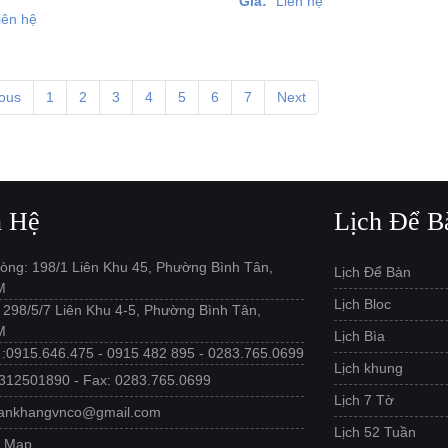
Giá:
Liên hệ
iên hệ
ious
1
2
3
4
5
6
7
Next
n Hệ
Lịch Để B
òng: 198/1 Liên Khu 45, Phường Bình Tân,
Lịch Để Bàn
M
Lịch Bloc
: 298/5/7 Liên Khu 4-5, Phường Bình Tân,
M
Lịch Bìa
e :0915.646.475 - 0915 482 895 - 0283.765.0699
Lịch khung
312501890 - Fax: 0283.765.0699
Lịch 7 Tờ
 ankhangvnco@gmail.com
Lịch 52 Tuần
e Map