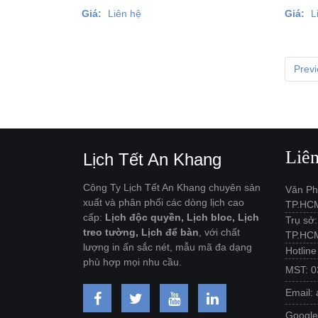
Giá:
Liên hệ
Giá:
L
Prev
Liê
Lịch Tết An Khang
Công Ty Lịch Tết An Khang chuyên sản
Văn Ph
xuất và phân phối các dòng lịch cao
TP.HC
cấp:
Lịch độc quyền, Lịch bloc, Lịch
Trụ sở
treo tường, Lịch để bàn
, với chất
TP.HC
lượng in ấn sắc nét, mẫu mã đa dạng
Hotlin
phù hợp mọi nhu cầu.
MST: 0
Email:
Googl