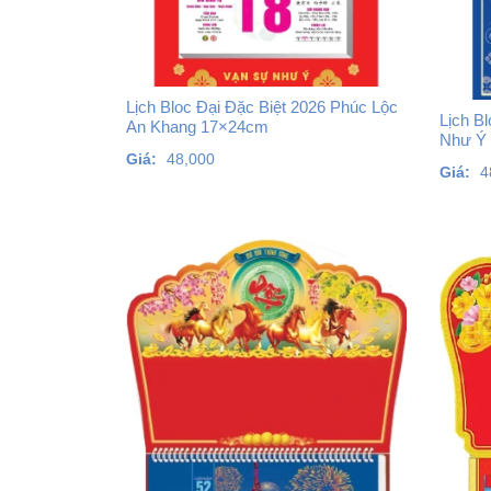
Lịch Bloc Đại Đặc Biệt 2026 Phúc Lộc
Lịch B
An Khang 17×24cm
Như Ý
Giá:
48,000
Giá:
4