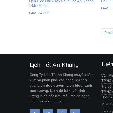
LXG câ
Lịch Bloc Đại 2026 Phúc Lộc An Khang
14.5×20.5cm
Giá:
L
Giá:
34,000
Prev
Liê
Lịch Tết An Khang
Công Ty Lịch Tết An Khang chuyên sản
Văn Ph
xuất và phân phối các dòng lịch cao
TP.HC
cấp:
Lịch độc quyền, Lịch bloc, Lịch
Trụ sở
treo tường, Lịch để bàn
, với chất
TP.HC
lượng in ấn sắc nét, mẫu mã đa dạng
Hotlin
phù hợp mọi nhu cầu.
MST: 0
Email: