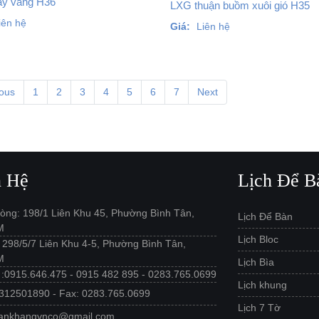
y vàng H36
LXG thuận buồm xuôi gió H35
iên hệ
Giá:
Liên hệ
ious
1
2
3
4
5
6
7
Next
n Hệ
Lịch Để B
òng: 198/1 Liên Khu 45, Phường Bình Tân,
Lịch Để Bàn
M
Lịch Bloc
: 298/5/7 Liên Khu 4-5, Phường Bình Tân,
M
Lịch Bìa
e :0915.646.475 - 0915 482 895 - 0283.765.0699
Lịch khung
312501890 - Fax: 0283.765.0699
Lịch 7 Tờ
 ankhangvnco@gmail.com