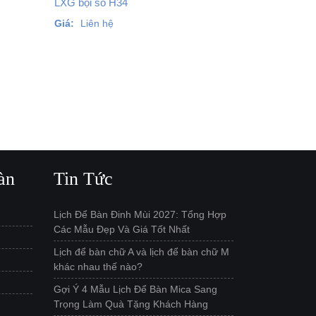
LXG bội số H34
Giá:
Liên hệ
àn
Tin Tức
Lịch Để Bàn Đinh Mùi 2027: Tổng Hợp
Các Mẫu Đẹp Và Giá Tốt Nhất
Lịch để bàn chữ A và lịch để bàn chữ M
khác nhau thế nào?
Gợi Ý 4 Mẫu Lịch Để Bàn Mica Sang
Trọng Làm Quà Tặng Khách Hàng