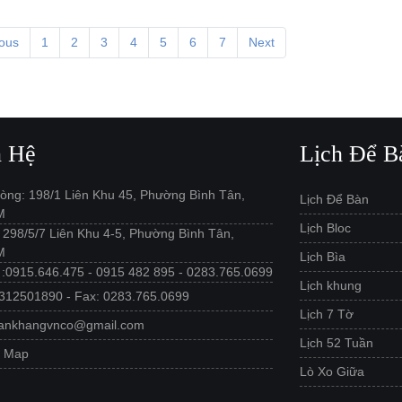
ious
1
2
3
4
5
6
7
Next
n Hệ
Lịch Để B
òng: 198/1 Liên Khu 45, Phường Bình Tân,
Lịch Để Bàn
M
Lịch Bloc
: 298/5/7 Liên Khu 4-5, Phường Bình Tân,
M
Lịch Bìa
e :0915.646.475 - 0915 482 895 - 0283.765.0699
Lịch khung
312501890 - Fax: 0283.765.0699
Lịch 7 Tờ
 ankhangvnco@gmail.com
Lịch 52 Tuần
e Map
Lò Xo Giữa