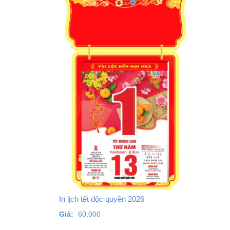
In lịch tết độc quyền 2026
Giá:
60,000