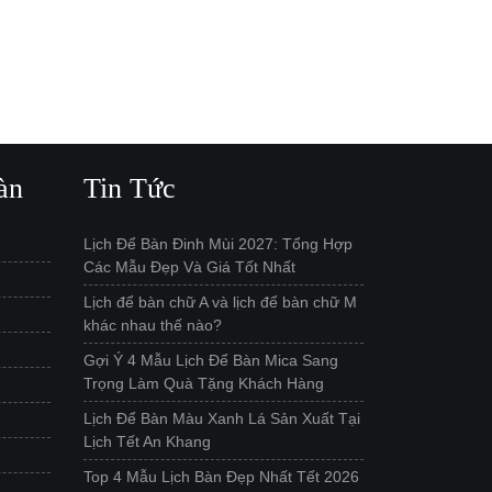
àn
Tin Tức
Lịch Để Bàn Đinh Mùi 2027: Tổng Hợp
Các Mẫu Đẹp Và Giá Tốt Nhất
Lịch để bàn chữ A và lịch để bàn chữ M
khác nhau thế nào?
Gợi Ý 4 Mẫu Lịch Để Bàn Mica Sang
Trọng Làm Quà Tặng Khách Hàng
Lịch Để Bàn Màu Xanh Lá Sản Xuất Tại
Lịch Tết An Khang
Top 4 Mẫu Lịch Bàn Đẹp Nhất Tết 2026