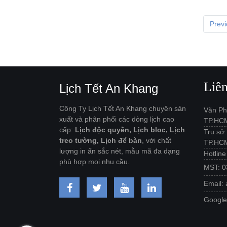
Prev
Liê
Lịch Tết An Khang
Công Ty Lịch Tết An Khang chuyên sản
Văn Ph
xuất và phân phối các dòng lịch cao
TP.HC
cấp:
Lịch độc quyền, Lịch bloc, Lịch
Trụ sở
treo tường, Lịch để bàn
, với chất
TP.HC
lượng in ấn sắc nét, mẫu mã đa dạng
Hotlin
phù hợp mọi nhu cầu.
MST: 0
Email:
Googl