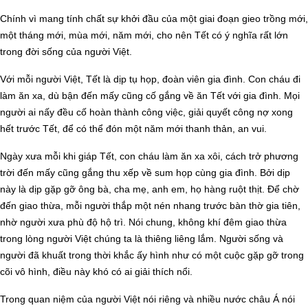
Chính vì mang tính chất sự khởi đầu của một giai đoạn gieo trồng mới,
một tháng mới, mùa mới, năm mới, cho nên Tết có ý nghĩa rất lớn
trong đời sống của người Việt.
Với mỗi người Việt, Tết là dịp tụ họp, đoàn viên gia đình. Con cháu đi
làm ăn xa, dù bận đến mấy cũng cố gắng về ăn Tết với gia đình. Mọi
người ai nấy đều cố hoàn thành công việc, giải quyết công nợ xong
hết trước Tết, để có thể đón một năm mới thanh thản, an vui.
Ngày xưa mỗi khi giáp Tết, con cháu làm ăn xa xôi, cách trở phương
trời đến mấy cũng gắng thu xếp về sum họp cùng gia đình. Bởi dịp
này là dịp gặp gỡ ông bà, cha mẹ, anh em, họ hàng ruột thịt. Để chờ
đến giao thừa, mỗi người thắp một nén nhang trước bàn thờ gia tiên,
nhờ người xưa phù độ hộ trì. Nói chung, không khí đêm giao thừa
trong lòng người Việt chúng ta là thiêng liêng lắm. Người sống và
người đã khuất trong thời khắc ấy hình như có một cuộc gặp gỡ trong
cõi vô hình, điều này khó có ai giải thích nổi.
Trong quan niệm của người Việt nói riêng và nhiều nước châu Á nói