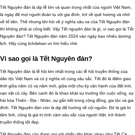
Tết Nguyên đán là dịp lễ lớn và quan trọng nhất của người Việt Nam,
là ngày để mọi người đoàn tụ với gia đình, trở về quê hương và nhớ
về tổ tiên. Thế nhưng khi hỏi về ý nghĩa sâu xa của Tết Nguyên đán
thì không phải ai cũng biết. Vậy Tết nguyên đán là gì, vì sao gọi là Tết
Nguyên đán? Tết Nguyên đán năm 2024 vào ngày bao nhiêu dương
lịch. Hãy cùng lichdeban.vn tìm hiểu nhé
Vì sao gọi là Tết Nguyên đán?
Tết Nguyên đán là lễ hội lớn nhất trong các lễ hội truyền thống của
dân tộc Việt Nam và có ý nghĩa vô cùng sâu sắc. Tết đó là điểm giao
thời giữa năm cũ và năm mới, giữa một chu kỳ vận hành của đất trời,
vạn vật cỏ cây. Bên cạnh đó là khao khát sự trường tồn cuộc sống, sự
hài hòa Thiên - Địa - Nhân, sự gắn kết trong cộng đồng, gia tộc và gia
đình. Tết Nguyên đán còn là dịp để hướng về cội nguồn. Đó là giá trị
tâm linh, cũng là giá trị tình cảm sâu sắc của người Việt, trở thành
truyền thống tốt đẹp.
Tết Nguyên đán còn được gọi với nhiều tên khác nhau như Tết Cả,