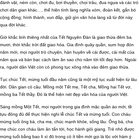
đánh vật, ném còn, chơi đu, bơi thuyền, chọi trâu, đua ngựa và các trò
chơi dân gian khác…, thể hiện tình làng nghĩa xóm, đoàn kết, gắn bó
cộng đồng; hình thành, vun đắp, giữ gìn văn hóa làng xã từ đời này
qua đời khác.
Giờ khắc linh thiêng nhất của Tết Nguyên Đán là giao thừa đêm ba
mươi, thời khắc trời đất giao hòa. Gia đình quây quần, sum họp đón
năm mới, mọi người trò chuyện, hàn huyên về cái được, cái mất của
năm qua và bàn bạc cách làm ăn sao cho năm tới tốt đẹp hơn. Ngoài
ra, người dân Việt còn có phong tục xông nhà vào đêm giao thừa.
Tục chúc Tết, mừng tuổi đầu năm cũng là một mỹ tục xuất hiện từ lâu
đời. Dân gian có câu: Mồng một Tết mẹ, Tết cha, Mồng hai Tết vợ,
mồng ba Tết thầy. Đó là thể hiện nét đẹp văn hóa của người Việt.
Sáng mồng Một Tết, mọi người trong gia đình mặc quần áo mới, tề
tựu đông đủ để thực hiện nghi lễ chúc Tết và mừng tuổi. Con cháu
mừng tuổi ông bà, cha mẹ, chúc mạnh khỏe, sống lâu. Ông bà, cha
mẹ chúc con cháu làm ăn tấn tới, học hành giỏi giang. Trẻ nhỏ được
mừng tuổi bằng bao lì xì đỏ trong có ít tiền mới gọi là lộc với hàm ý