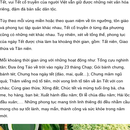
Tết, vui Tết cổ truyền của người Việt vẫn giữ được những nét văn hóa
riêng, đậm đà bản sắc dân tộc.
Tùy theo mỗi vùng miền hoặc theo quan niệm về tín ngưỡng, tôn giáo
và phong tục tập quán khác nhau, Tết cổ truyền ở từng địa phương
cũng có những nét khác nhau. Tuy nhiên, xét về tổng thể, phong tục
của ngày Tết được chia làm ba khoảng thời gian, gồm: Tất niên, Giao
thừa và Tân niên.
Mỗi khoảng thời gian ứng với những hoạt động như: Tống cựu nghinh
tân; Đưa ông Táo về trời vào ngày 23 tháng Chạp; Gói bánh chưng,
bánh tét; Chưng hoa ngày tết (đào, mai, quất…); Chưng mâm ngũ
quả; Thăm viếng mộ tổ tiên, mời vong linh tổ tiên về ăn Tết với con
cháu; Cúng giao thừa; Xông đất; Chúc tết và mừng tuổi ông bà, cha
mẹ, họ hàng, bạn bè; Xuất hành đầu năm; Đi lễ chùa đầu năm; Hái lộc
đầu xuân;…. Những phong tục mang tính linh thiêng đó đều nhằm cầu
mong cho sự tốt lành, may mắn, thành công và sức khỏe trong năm
mới.