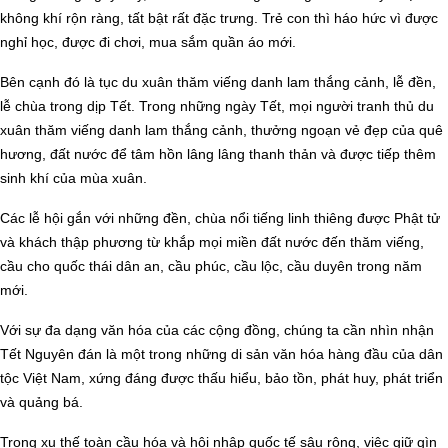
không khí rộn ràng, tất bật rất đặc trưng. Trẻ con thì háo hức vì được
nghỉ học, được đi chơi, mua sắm quần áo mới.
Bên cạnh đó là tục du xuân thăm viếng danh lam thắng cảnh, lễ đền,
lễ chùa trong dịp Tết. Trong những ngày Tết, mọi người tranh thủ du
xuân thăm viếng danh lam thắng cảnh, thưởng ngoạn vẻ đẹp của quê
hương, đất nước để tâm hồn lâng lâng thanh thản và được tiếp thêm
sinh khí của mùa xuân.
Các lễ hội gắn với những đền, chùa nổi tiếng linh thiêng được Phật tử
và khách thập phương từ khắp mọi miền đất nước đến thăm viếng,
cầu cho quốc thái dân an, cầu phúc, cầu lộc, cầu duyên trong năm
mới.
Với sự đa dạng văn hóa của các cộng đồng, chúng ta cần nhìn nhận
Tết Nguyên đán là một trong những di sản văn hóa hàng đầu của dân
tộc Việt Nam, xứng đáng được thấu hiểu, bảo tồn, phát huy, phát triển
và quảng bá.
Trong xu thế toàn cầu hóa và hội nhập quốc tế sâu rộng, việc giữ gìn