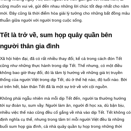
cũng muốn vui vẻ, gửi đến nhau những lời chúc tốt đẹp nhất cho năm
mới. Đây cũng là thời điểm hòa giải lý tưởng cho những bất đồng mâu
thuẫn giữa người với người trong cuộc sống.
Tết là trở về, sum họp quây quần bên
người thân gia đình
Xã hội hiện đại, đã có rất nhiều thay đổi, kể cả trong cách đón Tết
cũng như những thực hành trong dịp Tết. Thế nhưng, có một điều
không bao giờ thay đổi, đó là tâm lý hướng về những giá trị truyền
thống của người Việt trong dịp Tết, dù ở thế hệ nào, độ tuổi nào. Bởi
vì trên hết, bản thân Tết đã là một sự trở về với cội nguồn.
Không phải ngẫu nhiên mà mỗi dịp Tết đến, người ta thường hướng
tới sự đoàn tụ, sum vầy. Người làm ăn, người đi học xa, dù bận bịu,
nhiều việc thế nào cũng đều cố gắng về nhà vào dịp Tết. Tết không có
định nghĩa cụ thể, nhưng trong tâm trí mỗi người Việt đều là những
buổi sum họp gia đình, cả nhà quây quần tụ họp trong những thời