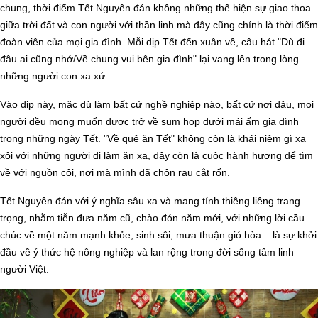
chung, thời điểm Tết Nguyên đán không những thể hiện sự giao thoa
giữa trời đất và con người với thần linh mà đây cũng chính là thời điểm
đoàn viên của mọi gia đình. Mỗi dịp Tết đến xuân về, câu hát "Dù đi
đâu ai cũng nhớ/Về chung vui bên gia đình" lại vang lên trong lòng
những người con xa xứ.
Vào dịp này, mặc dù làm bất cứ nghề nghiệp nào, bất cứ nơi đâu, mọi
người đều mong muốn được trở về sum họp dưới mái ấm gia đình
trong những ngày Tết. "Về quê ăn Tết" không còn là khái niệm gì xa
xôi với những người đi làm ăn xa, đây còn là cuộc hành hương để tìm
về với nguồn cội, nơi mà mình đã chôn rau cắt rốn.
Tết Nguyên đán với ý nghĩa sâu xa và mang tính thiêng liêng trang
trọng, nhằm tiễn đưa năm cũ, chào đón năm mới, với những lời cầu
chúc về một năm mạnh khỏe, sinh sôi, mưa thuận gió hòa... là sự khởi
đầu về ý thức hệ nông nghiệp và lan rộng trong đời sống tâm linh
người Việt.