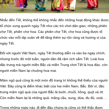
Nhắc đến Tết, không thể không nhắc đến những hoạt động khác được
tổ chức xung quanh ngày Tết như các trò chơi dân gian, những phiên
chợ Tết, phiên chợ hoa. Các phiên chợ Tết, chợ hoa cũng được tổ
chức vào mỗi dịp xuân về để tăng thêm sự rộn ràng và hương vị của
ngày Tết.
Đối với người Việt Nam, ngày Tết thường diễn ra vào ba ngày chính,
nhưng trước đó một tuần, người dân đã rậm rịch sắm Tết. Loài hoa
đặc trưng mà người miền Bắc và miền Trung chơi Tết là hoa đào, còn
người miền Nam lại chuộng hoa mai.
Mâm ngũ quả cũng là một món đồ trang trí không thể thiếu của người
Việt. Đây cũng là điểm khác biệt của hai miền Nam, Bắc. Bởi vì, đặc
trưng mâm ngũ quả của người Bắc là bưởi, chuối, hồng, quýt và ớt.
Còn miền Nam lại là những quả: mãng cầu, sung, dừa, đu đủ, xoài….
Trong những ngày này, đi đến đâu chúng ta cũng có thể thấy được