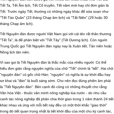
Tết Ta, Tết Âm lịch, Tết Cổ truyền, Tết năm mới hay chỉ đơn giản là
Tết. Trước ngày Tết, thường có những ngày khác để sửa soạn như
"Tết Táo Quân" (23 tháng Chạp âm lịch) và "Tất Niên" (29 hoặc 30
tháng Chạp âm lịch).
Tết Nguyên đán được người Việt Nam gọi với cái tên rất thân thương
"Tết Ta", là để phân biệt với "Tết Tây" (Tết Dương lịch). Còn người
Trung Quốc gọi Tết Nguyên đán ngày nay là Xuân tiết, Tân niên hoặc
Nông lịch tân niên.
Vì sao gọi là Tết Nguyên đán là thắc mắc của nhiều người. Có thể
hiểu đơn giản rằng nguyên nghĩa của chữ "Tết" chính là "tiết". Hai chữ
"nguyên đán" có gốc chữ Hán; "nguyên" có nghĩa là sự khởi đầu hay
sơ khai và "đán" là buổi sáng sớm. Cho nên đọc đúng phiên âm phải
là "Tiết Nguyên đán".
Bên cạnh đó cũng có những thuyết cho rằng:
Văn hóa Việt - thuộc văn minh nông nghiệp lúa nước - do nhu cầu
canh tác nông nghiệp đã phân chia thời gian trong 1 năm thành 24 tiết
khác nhau và ứng với mỗi tiết này đều có một thời khắc "giao thời"
trong đó tiết quan trọng nhất là tiết khởi đầu của một chu kỳ canh tác,