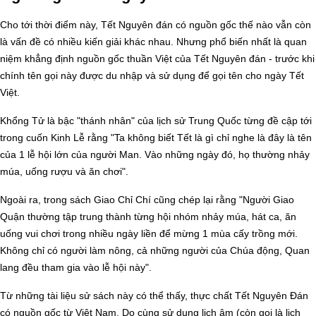
Cho tới thời điểm này, Tết Nguyên đán có nguồn gốc thế nào vẫn còn
là vấn đề có nhiều kiến giải khác nhau. Nhưng phổ biến nhất là quan
niệm khẳng định nguồn gốc thuần Việt của Tết Nguyên đán - trước khi
chính tên gọi này được du nhập và sử dụng để gọi tên cho ngày Tết
Việt.
Khổng Tử là bậc "thánh nhân" của lịch sử Trung Quốc từng đề cập tới
trong cuốn Kinh Lễ rằng "Ta không biết Tết là gì chỉ nghe là đây là tên
của 1 lễ hội lớn của người Man. Vào những ngày đó, họ thường nhảy
múa, uống rượu và ăn chơi".
Ngoài ra, trong sách Giao Chỉ Chí cũng chép lại rằng "Người Giao
Quận thường tập trung thành từng hội nhóm nhảy múa, hát ca, ăn
uống vui chơi trong nhiều ngày liền để mừng 1 mùa cấy trồng mới.
Không chỉ có người làm nông, cả những người của Chúa động, Quan
lang đều tham gia vào lễ hội này".
Từ những tài liệu sử sách này có thể thấy, thực chất Tết Nguyên Đán
có nguồn gốc từ Việt Nam. Do cùng sử dụng lịch âm (còn gọi là lịch