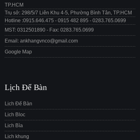
TP.HCM
Trụ sở: 298/5/7 Liên Khu 4-5, Phường Bình Tân, TP.HCM
Hotline :0915.646.475 - 0915 482 895 - 0283.765.0699
MST: 0312501890 - Fax: 0283.765.0699
Email: ankhangvnco@gmail.com
Google Map
Lịch Để Bàn
Lịch Để Bàn
Lịch Bloc
Lịch Bìa
Lịch khung