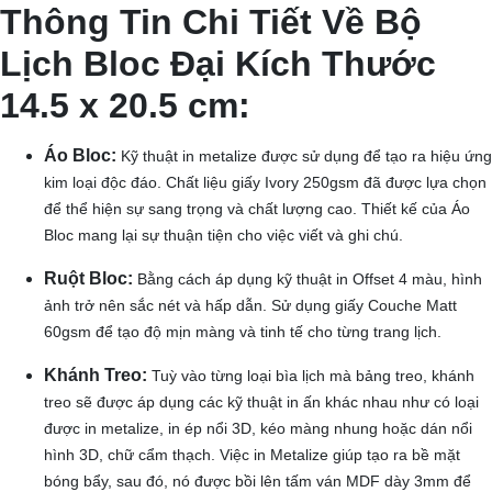
Thông Tin Chi Tiết Về Bộ
Lịch Bloc Đại Kích Thước
14.5 x 20.5 cm:
Áo Bloc:
Kỹ thuật in metalize được sử dụng để tạo ra hiệu ứng
kim loại độc đáo. Chất liệu giấy Ivory 250gsm đã được lựa chọn
để thể hiện sự sang trọng và chất lượng cao. Thiết kế của Áo
Bloc mang lại sự thuận tiện cho việc viết và ghi chú.
Ruột Bloc:
Bằng cách áp dụng kỹ thuật in Offset 4 màu, hình
ảnh trở nên sắc nét và hấp dẫn. Sử dụng giấy Couche Matt
60gsm để tạo độ mịn màng và tinh tế cho từng trang lịch.
Khánh Treo:
Tuỳ vào từng loại bìa lịch mà bảng treo, khánh
treo sẽ được áp dụng các kỹ thuật in ấn khác nhau như có loại
được in metalize, in ép nổi 3D, kéo màng nhung hoặc dán nổi
hình 3D, chữ cẩm thạch. Việc in Metalize giúp tạo ra bề mặt
bóng bẩy, sau đó, nó được bồi lên tấm ván MDF dày 3mm để