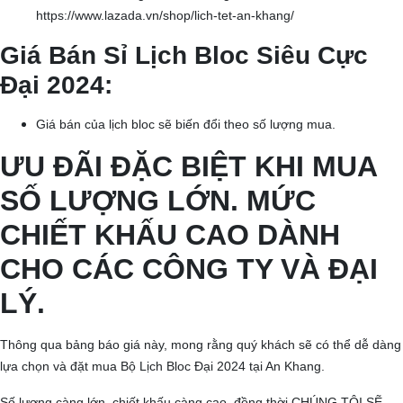
https://www.lazada.vn/shop/lich-tet-an-khang/
Giá Bán Sỉ Lịch Bloc Siêu Cực
Đại 2024:
Giá bán của lịch bloc sẽ biến đổi theo số lượng mua.
ƯU ĐÃI ĐẶC BIỆT KHI MUA
SỐ LƯỢNG LỚN
. MỨC
CHIẾT KHẤU CAO
DÀNH
CHO CÁC CÔNG TY VÀ ĐẠI
LÝ.
Thông qua bảng báo giá này, mong rằng quý khách sẽ có thể dễ dàng
lựa chọn và đặt mua Bộ Lịch Bloc Đại 2024 tại An Khang.
Số lượng càng lớn, chiết khấu càng cao, đồng thời CHÚNG TÔI SẼ