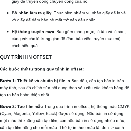
giấy để truyền động chuyển động của nó.
Bộ phận làm ra giấy
: Thực hiện nhiệm vụ nhận giấy đã in và
vỗ giấy để đảm bảo bề mặt trở nên đều nhẵn.
Hệ thống truyền mực
: Bao gồm máng mực, lô tán và lô sàn,
cùng với các lô trung gian để đảm bảo việc truyền mực một
cách hiệu quả
QUY TRÌNH IN OFFSET
Các bước thứ tự trong quy trình in offset:
Bước 1: Thiết kế và chuẩn bị file in
Ban đầu, cần tạo bản in trên
máy tính, sau đó chỉnh sửa nội dung theo yêu cầu của khách hàng để
tạo ra bản hoàn thiện nhất.
Bước 2: Tạo film mẫu
Trong quá trình in offset, hệ thống màu CMYK
(Cyan, Magenta, Yellow, Black) được sử dụng. Nếu bản in sử dụng
một màu thì không cần tạo film, còn nếu bản in sử dụng nhiều màu,
cần tạo film riêng cho mỗi màu. Thứ tự in theo màu là: đen -> xanh