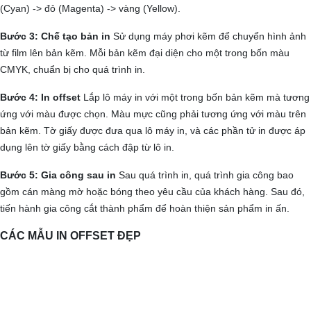
(Cyan) -> đỏ (Magenta) -> vàng (Yellow).
Bước 3: Chế tạo bản in
Sử dụng máy phơi kẽm để chuyển hình ảnh
từ film lên bản kẽm. Mỗi bản kẽm đại diện cho một trong bốn màu
CMYK, chuẩn bị cho quá trình in.
Bước 4: In offset
Lắp lô máy in với một trong bốn bản kẽm mà tương
ứng với màu được chọn. Màu mực cũng phải tương ứng với màu trên
bản kẽm. Tờ giấy được đưa qua lô máy in, và các phần tử in được áp
dụng lên tờ giấy bằng cách đập từ lô in.
Bước 5: Gia công sau in
Sau quá trình in, quá trình gia công bao
gồm cán màng mờ hoặc bóng theo yêu cầu của khách hàng. Sau đó,
tiến hành gia công cắt thành phẩm để hoàn thiện sản phẩm in ấn.
CÁC MẪU IN OFFSET ĐẸP