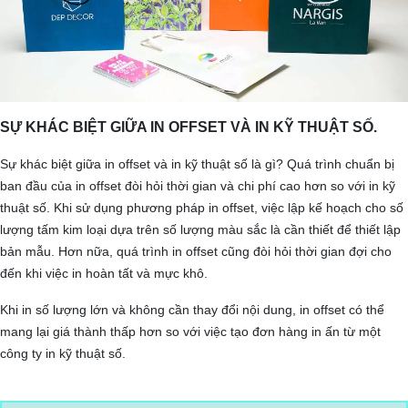
SỰ KHÁC BIỆT GIỮA IN OFFSET VÀ IN KỸ THUẬT SỐ.
Sự khác biệt giữa in offset và in kỹ thuật số là gì? Quá trình chuẩn bị
ban đầu của in offset đòi hỏi thời gian và chi phí cao hơn so với in kỹ
thuật số. Khi sử dụng phương pháp in offset, việc lập kế hoạch cho số
lượng tấm kim loại dựa trên số lượng màu sắc là cần thiết để thiết lập
bản mẫu. Hơn nữa, quá trình in offset cũng đòi hỏi thời gian đợi cho
đến khi việc in hoàn tất và mực khô.
Khi in số lượng lớn và không cần thay đổi nội dung, in offset có thể
mang lại giá thành thấp hơn so với việc tạo đơn hàng in ấn từ một
công ty in kỹ thuật số.