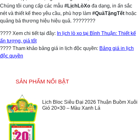
Chúng tôi cung cấp các mẫu
#LịchLòXo
đa dạng, in ấn sắc
nét và thiết kế theo yêu cầu, phù hợp làm
#QuàTặngTết
hoặc
quảng bá thương hiệu hiệu quả. ????????
???? Xem chi tiết tại đây:
In lịch lò xo tại Bình Thuận: Thiết kế
ấn tượng, giá tốt
???? Tham khảo bảng giá in lịch độc quyền:
Bảng giá in lịch
độc quyền
SẢN PHẨM NỔI BẬT
Lịch Bloc Siêu Đại 2026 Thuận Buồm Xuôi
Gió 20×30 – Màu Xanh Lá