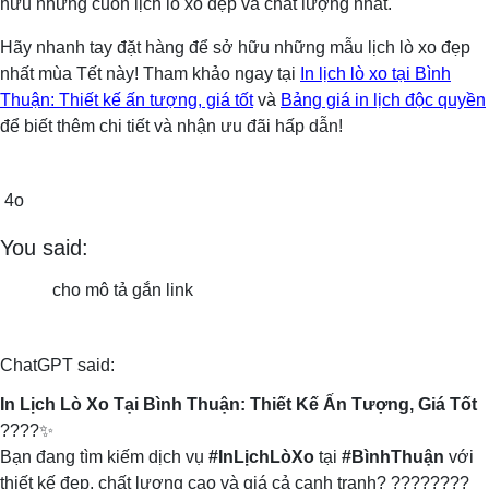
hữu những cuốn lịch lò xo đẹp và chất lượng nhất.
Hãy nhanh tay đặt hàng để sở hữu những mẫu lịch lò xo đẹp
nhất mùa Tết này! Tham khảo ngay tại
In lịch lò xo tại Bình
Thuận: Thiết kế ấn tượng, giá tốt
và
Bảng giá in lịch độc quyền
để biết thêm chi tiết và nhận ưu đãi hấp dẫn!
4o
You said:
cho mô tả gắn link
ChatGPT said:
In Lịch Lò Xo Tại Bình Thuận: Thiết Kế Ấn Tượng, Giá Tốt
????✨
Bạn đang tìm kiếm dịch vụ
#InLịchLòXo
tại
#BìnhThuận
với
thiết kế đẹp, chất lượng cao và giá cả cạnh tranh? ????????️