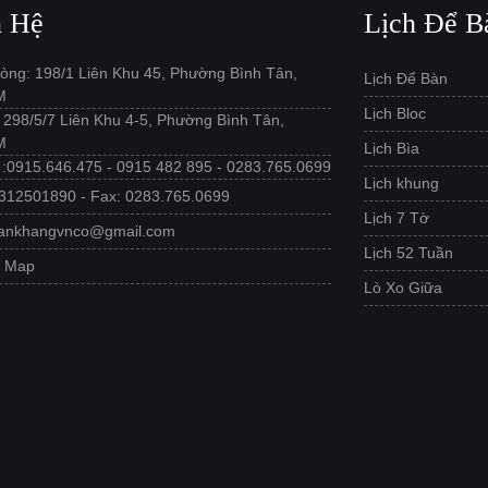
n Hệ
Lịch Để B
òng: 198/1 Liên Khu 45, Phường Bình Tân,
Lịch Để Bàn
M
Lịch Bloc
: 298/5/7 Liên Khu 4-5, Phường Bình Tân,
M
Lịch Bìa
e :0915.646.475 - 0915 482 895 - 0283.765.0699
Lịch khung
312501890 - Fax: 0283.765.0699
Lịch 7 Tờ
 ankhangvnco@gmail.com
Lịch 52 Tuần
e Map
Lò Xo Giữa