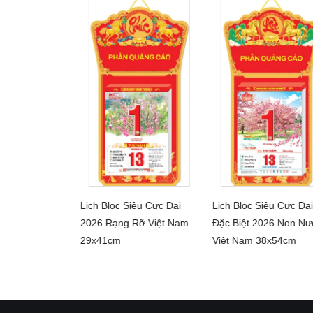
Lịch Bloc Siêu Cực Đại
Lịch Bloc Siêu Cực Đại
 độc quyền 2026
CHI TIẾT
CHI TIẾT
2026 Rạng Rỡ Việt Nam
Đặc Biệt 2026 Non Nư
HI TIẾT
29x41cm
Việt Nam 38x54cm