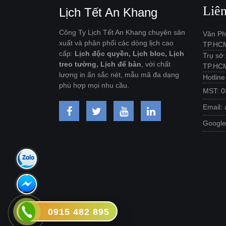
Liê
Lịch Tết An Khang
Công Ty Lịch Tết An Khang chuyên sản
Văn Ph
xuất và phân phối các dòng lịch cao
TP.HC
cấp:
Lịch độc quyền, Lịch bloc, Lịch
Trụ sở
treo tường, Lịch để bàn
, với chất
TP.HC
lượng in ấn sắc nét, mẫu mã đa dạng
Hotlin
phù hợp mọi nhu cầu.
MST: 0
Email:
Googl
0915 482 895