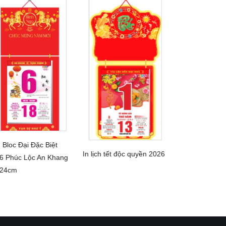
h Bloc Đại Đặc Biệt
Lịch Bloc Siêu
CHI TIẾT
In lịch tết độc quyền 2026
CHI 
6 Phúc Lộc An Khang
2026 Rạng Rỡ
CHI TIẾT
×24cm
29x41cm