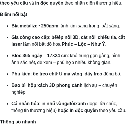
theo yêu cầu
và
in độc quyền
theo nhận diện thương hiệu.
Điểm nổi bật
Bìa metalize ~250gsm
: ánh kim sang trọng, bắt sáng.
Gia công cao cấp
:
bế/ép nổi 3D
,
cát nổi
,
chiếu tia
,
cắt
laser
làm nổi bật đồ họa
Phúc – Lộc – Như Ý
.
Bloc 365 ngày – 17×24 cm
: khổ trung gọn gàng, hình
ảnh sắc nét, dễ xem – phù hợp nhiều không gian.
Phụ kiện
:
ốc treo chữ U mạ vàng
,
dây treo
đồng bộ.
Bao bì
:
hộp xách 3D phong cảnh
lịch sự – chuyên
nghiệp.
Cá nhân hóa
:
in nhũ
vàng/đỏ/xanh
(logo, lời chúc,
thông tin thương hiệu)
hoặc in độc quyền
theo yêu cầu.
Thông số nhanh