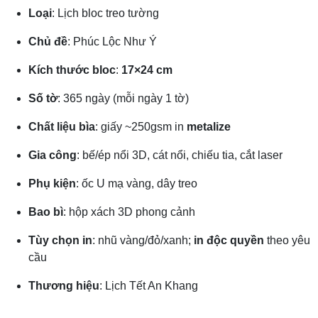
Loại
: Lịch bloc treo tường
Chủ đề
: Phúc Lộc Như Ý
Kích thước bloc
:
17×24 cm
Số tờ
: 365 ngày (mỗi ngày 1 tờ)
Chất liệu bìa
: giấy ~250gsm in
metalize
Gia công
: bế/ép nổi 3D, cát nổi, chiếu tia, cắt laser
Phụ kiện
: ốc U mạ vàng, dây treo
Bao bì
: hộp xách 3D phong cảnh
Tùy chọn in
: nhũ vàng/đỏ/xanh;
in độc quyền
theo yêu
cầu
Thương hiệu
: Lịch Tết An Khang