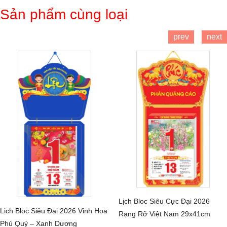
Sản phẩm cùng loại
prev
next
Lịch Bloc Siêu Cực Đại 2026
CHI TIẾT
Lịch Bloc Siêu Đại 2026 Vinh Hoa
Rạng Rỡ Việt Nam 29x41cm
CHI TIẾT
Phú Quý – Xanh Dương