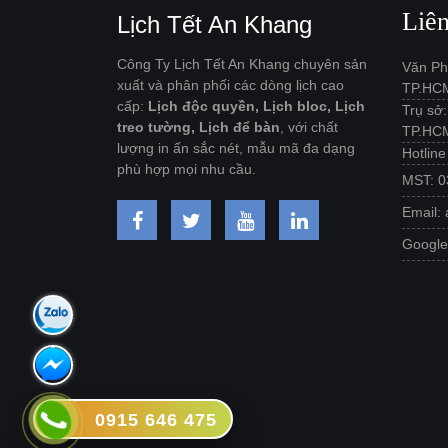
Liê
Lịch Tết An Khang
Công Ty Lịch Tết An Khang chuyên sản
Văn Ph
xuất và phân phối các dòng lịch cao
TP.HC
cấp:
Lịch độc quyền, Lịch bloc, Lịch
Trụ sở
treo tường, Lịch để bàn
, với chất
TP.HC
lượng in ấn sắc nét, mẫu mã đa dạng
Hotlin
phù hợp mọi nhu cầu.
MST: 0
Email:
Googl
0915 646 475