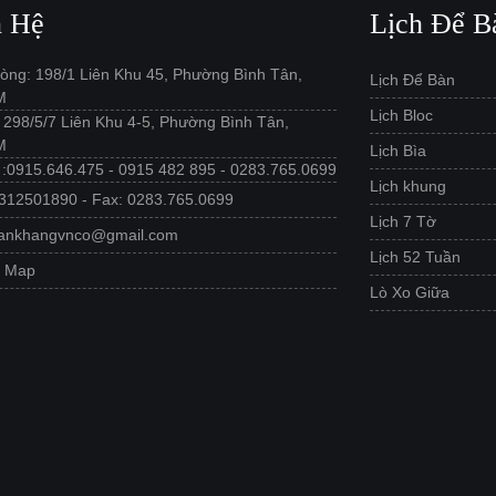
n Hệ
Lịch Để B
òng: 198/1 Liên Khu 45, Phường Bình Tân,
Lịch Để Bàn
M
Lịch Bloc
: 298/5/7 Liên Khu 4-5, Phường Bình Tân,
M
Lịch Bìa
e :0915.646.475 - 0915 482 895 - 0283.765.0699
Lịch khung
312501890 - Fax: 0283.765.0699
Lịch 7 Tờ
 ankhangvnco@gmail.com
Lịch 52 Tuần
e Map
Lò Xo Giữa