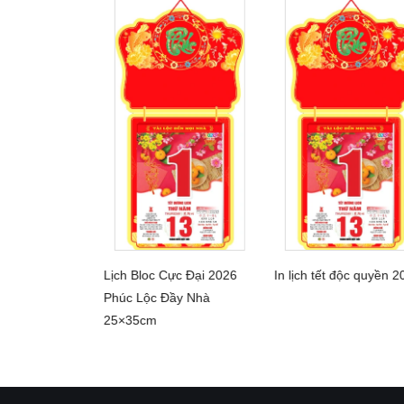
ại 2026 Phúc
Lịch Bloc Cực Đại 2026
In lịch tết độc quyền 2
HI TIẾT
CHI TIẾT
CHI TIẾT
14.5×20.5cm
Phúc Lộc Đầy Nhà
25×35cm