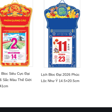
h Bloc Siêu Cực Đại
Lịch Bloc Đại 2026 Phúc
Lịch Bloc Cực 
CHI TIẾT
CHI TIẾT
6 Sắc Màu Thế Giới
CHI 
Lộc Như Ý 14.5×20.5cm
Phúc Lộc Đầy
41cm
25×35cm