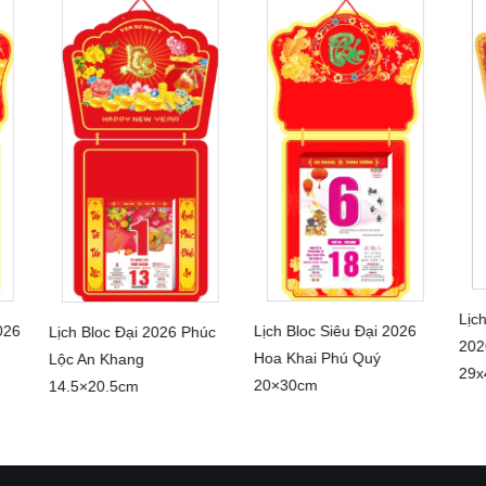
Lịc
026
Lịch Bloc Siêu Đại 2026
Lịch Bloc Đại 2026 Phúc
202
CHI TIẾT
CHI TIẾT
Hoa Khai Phú Quý
Lộc An Khang
29x
20×30cm
14.5×20.5cm