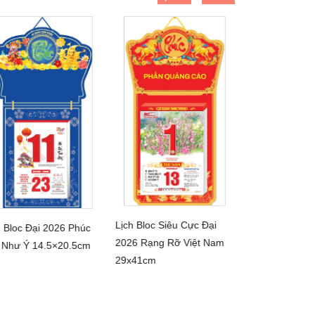
Lịch Bloc Siêu Cực Đại
h Bloc Đại 2026 Phúc
In lịch tết độc
CHI TIẾT
CHI TIẾT
2026 Rạng Rỡ Việt Nam
CHI 
 Như Ý 14.5×20.5cm
29x41cm