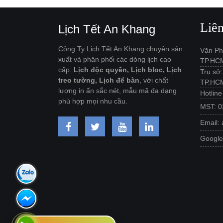
Liê
Lịch Tết An Khang
Công Ty Lịch Tết An Khang chuyên sản
Văn Ph
xuất và phân phối các dòng lịch cao
TP.HC
cấp:
Lịch độc quyền, Lịch bloc, Lịch
Trụ sở
treo tường, Lịch để bàn
, với chất
TP.HC
lượng in ấn sắc nét, mẫu mã đa dạng
Hotlin
phù hợp mọi nhu cầu.
MST: 0
Email:
Googl