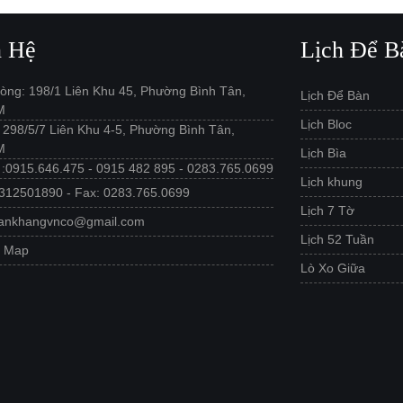
n Hệ
Lịch Để B
òng: 198/1 Liên Khu 45, Phường Bình Tân,
Lịch Để Bàn
M
Lịch Bloc
: 298/5/7 Liên Khu 4-5, Phường Bình Tân,
M
Lịch Bìa
e :0915.646.475 - 0915 482 895 - 0283.765.0699
Lịch khung
312501890 - Fax: 0283.765.0699
Lịch 7 Tờ
 ankhangvnco@gmail.com
Lịch 52 Tuần
e Map
Lò Xo Giữa