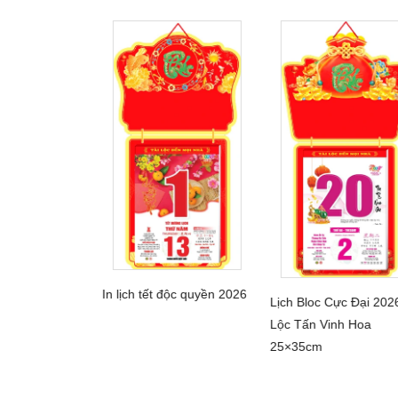
iêu Cực Đại
In lịch tết độc quyền 2026
HI TIẾT
Lịch Bloc Cực Đại 202
Rỡ Việt Nam
CHI TIẾT
CHI TIẾT
Lộc Tấn Vinh Hoa
25×35cm