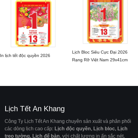
Lịch Bloc Siêu Cực Đại 2026
In lịch tết độc quyền 2026
CHI TIẾT
Rạng Rỡ Việt Nam 29x41cm
CHI TIẾT
Lịch Tết An Khang
Công Ty Lịch Tết An Khang chuyên sản xuất và phân phối
các dòng lịch cao cấp:
Lịch độc quyền, Lịch bloc, Lịch
treo tường, Lịch để bàn
, với chất lượng in ấn sắc nét,