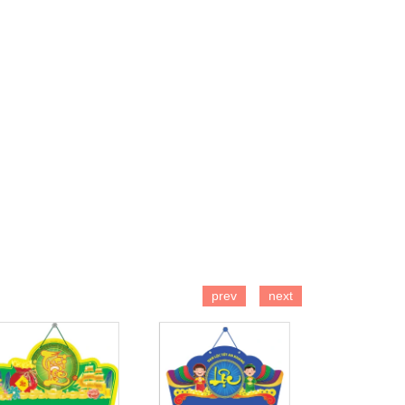
prev
next