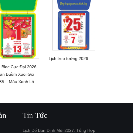
Lịch treo tường 2026
Lịch Bloc Đại 
CHI TIẾT
h Bloc Cực Đại 2026
CHI 
Lộc Như Ý 14
CHI TIẾT
ận Buồm Xuôi Gió
35 – Màu Xanh Lá
àn
Tin Tức
Lịch Để Bàn Đinh Mùi 2027: Tổng Hợp