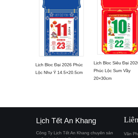
ường 2026
Lịch Bloc Siêu Đại 202
Lịch Bloc Đại 2026 Phúc
HI TIẾT
CHI TIẾT
CHI TIẾT
Phúc Lộc Sum Vầy
Lộc Như Ý 14.5×20.5cm
20×30cm
Liê
Lịch Tết An Khang
Công Ty Lịch Tết An Khang chuyên sản
Văn Ph