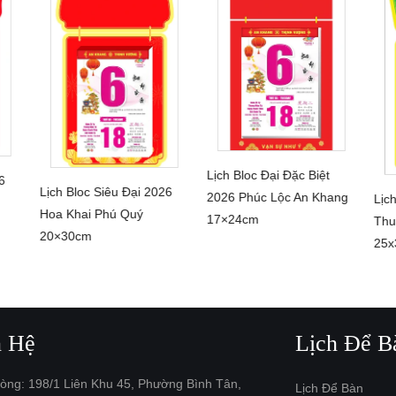
Lịch Bloc Đại Đặc Biệt
6
CHI TIẾT
Lịch Bloc Siêu Đại 2026
2026 Phúc Lộc An Khang
Lịc
CHI TIẾT
Hoa Khai Phú Quý
17×24cm
Thu
20×30cm
25x
n Hệ
Lịch Để B
òng: 198/1 Liên Khu 45, Phường Bình Tân,
Lịch Để Bàn