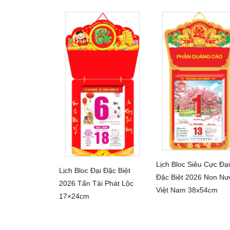
Lịch Bloc Siêu Cực Đại
Lịch Bloc Đại Đặc Biệt
CHI TIẾT
iêu Đại 2026
Đặc Biệt 2026 Non Nư
CHI TIẾT
2026 Tấn Tài Phát Lộc
HI TIẾT
hú Quý – Xanh
Việt Nam 38x54cm
17×24cm
30cm