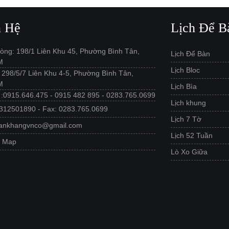
n Hệ
Lịch Để B
òng: 198/1 Liên Khu 45, Phường Bình Tân,
Lịch Để Bàn
M
Lịch Bloc
: 298/5/7 Liên Khu 4-5, Phường Bình Tân,
M
Lịch Bìa
e :0915.646.475 - 0915 482 895 - 0283.765.0699
Lịch khung
312501890 - Fax: 0283.765.0699
Lịch 7 Tờ
 ankhangvnco@gmail.com
Lịch 52 Tuần
e Map
Lò Xo Giữa