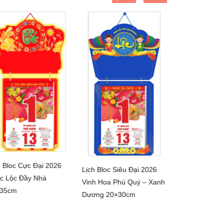
h Bloc Cực Đại 2026
Lịch Bloc Đại 
Lịch Bloc Siêu Đại 2026
CHI TIẾT
CHI 
c Lộc Đầy Nhà
2026 Tấn Tài 
CHI TIẾT
Vinh Hoa Phú Quý – Xanh
×35cm
17×24cm
Dương 20×30cm