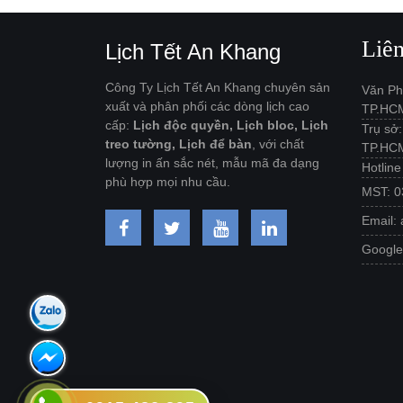
Liê
Lịch Tết An Khang
Công Ty Lịch Tết An Khang chuyên sản
Văn Ph
xuất và phân phối các dòng lịch cao
TP.HC
cấp:
Lịch độc quyền, Lịch bloc, Lịch
Trụ sở
treo tường, Lịch để bàn
, với chất
TP.HC
lượng in ấn sắc nét, mẫu mã đa dạng
Hotlin
phù hợp mọi nhu cầu.
MST: 0
Email:
Googl