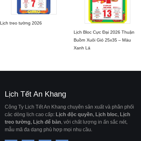
Lịch treo tường 2026
CHI TIẾT
Lịch Bloc Cực Đại 2026 Thuận
CHI TIẾT
Buồm Xuôi Gió 25x35 – Màu
Xanh Lá
Lịch Tết An Khang
Công Ty Lịch Tết An Khang chuyên sản xuất và phân phối
các dòng lịch cao cấp:
Lịch độc quyền, Lịch bloc, Lịch
treo tường, Lịch để bàn
, với chất lượng in ấn sắc nét,
mẫu mã đa dạng phù hợp mọi nhu cầu.