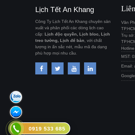
Liê
Lịch Tết An Khang
Công Ty Lịch Tết An Khang chuyên sản
Văn Ph
xuất và phân phối các dòng lịch cao
TP.HC
cấp:
Lịch độc quyền, Lịch bloc, Lịch
Trụ sở
treo tường, Lịch để bàn
, với chất
TP.HC
lượng in ấn sắc nét, mẫu mã đa dạng
Hotlin
phù hợp mọi nhu cầu.
MST: 0
Email:
Googl
0919 533 685