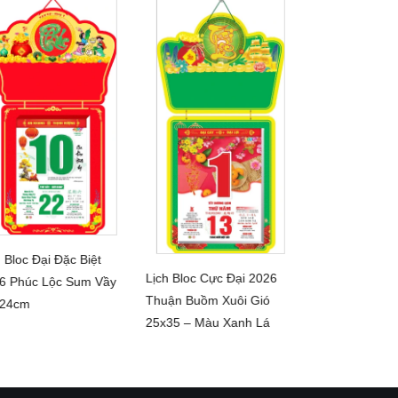
h Bloc Đại Đặc Biệt
In lịch tết độc
CHI TIẾT
Lịch Bloc Cực Đại 2026
6 Phúc Lộc Sum Vầy
CHI 
CHI TIẾT
Thuận Buồm Xuôi Gió
×24cm
25x35 – Màu Xanh Lá