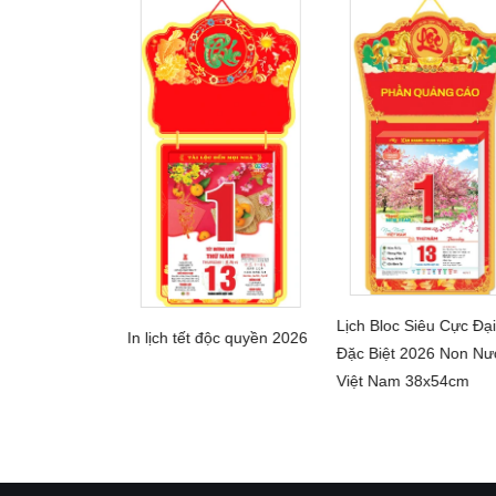
Lịch Bloc Siêu Cực Đại
In lịch tết độc quyền 2026
CHI TIẾT
ực Đại 2026
Đặc Biệt 2026 Non Nư
CHI TIẾT
HI TIẾT
 Xuôi Gió
Việt Nam 38x54cm
u Xanh Lá