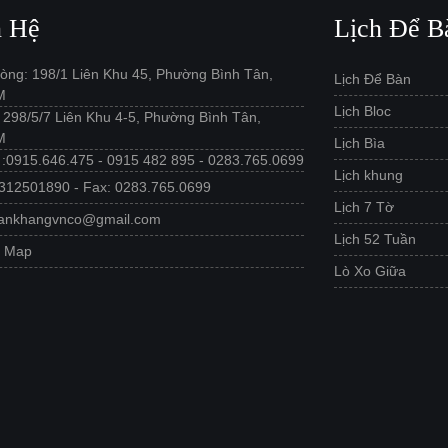
n Hệ
Lịch Để B
òng: 198/1 Liên Khu 45, Phường Bình Tân,
Lịch Để Bàn
M
Lịch Bloc
: 298/5/7 Liên Khu 4-5, Phường Bình Tân,
M
Lịch Bìa
e :0915.646.475 - 0915 482 895 - 0283.765.0699
Lịch khung
312501890 - Fax: 0283.765.0699
Lịch 7 Tờ
 ankhangvnco@gmail.com
Lịch 52 Tuần
e Map
Lò Xo Giữa