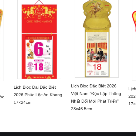
Lịch Bloc Đặc Biệt 2026
Lịch Bloc Đại Đặc Biệt
Lịc
CHI TIẾT
CHI TIẾT
Việt Nam "Độc Lập Thống
2026 Phúc Lộc An Khang
202
ớc
Nhất Đổi Mới Phát Triển"
17×24cm
17
23x46.5cm